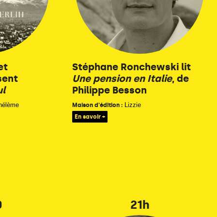
et
Stéphane Ronchewski lit
sent
Une pension en Italie
, de
l
Philippe Besson
Thélème
Lizzie
Maison d'édition :
En savoir +
0
21h