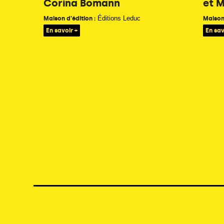
Corina Bomann
et 
Éditions Leduc
Maison d'édition :
Maison 
En savoir +
En sav