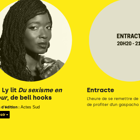
Ly lit
Du sexisme en
Entracte
ur
, de bell hooks
L’heure de se remettre de
de profiter d’un gaspacho o
Actes Sud
d'édition :
oir +