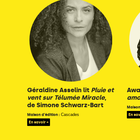
Géraldine Asselin lit
Pluie et
Awa 
vent sur Télumée Miracle
,
amo
de Simone Schwarz-Bart
Maison 
Cascades
Maison d'édition :
En sav
En savoir +