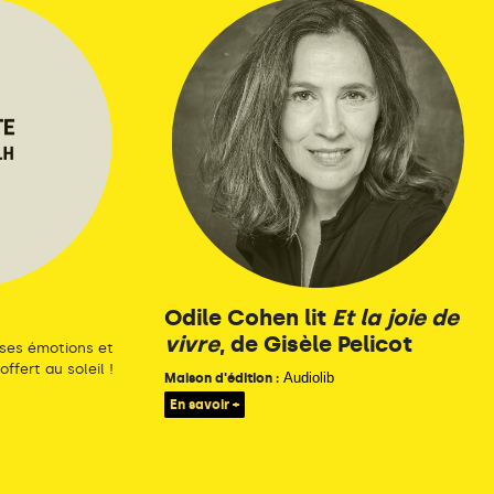
Odile Cohen lit
Et la joie de
vivre
, de Gisèle Pelicot
 ses émotions et
ffert au soleil !
Audiolib
Maison d'édition :
En savoir +