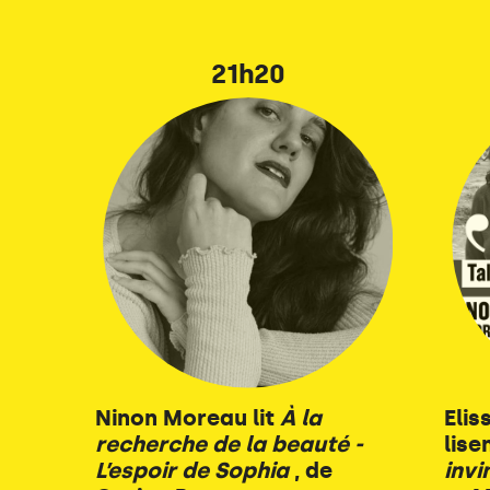
21h20
Ninon Moreau lit
À la
Elis
recherche de la beauté -
lise
L’espoir de Sophia
, de
invi