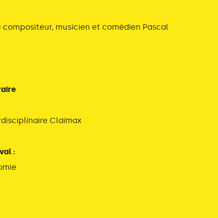
e compositeur, musicien et comédien Pascal
raire
erdisciplinaire Claïmax
val :
nomie