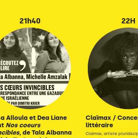
21h40
22H
sa Alloula et Dea Liane
Claïmax / Conce
nt
Nos coeurs
littéraire
ncibles
, de Tala Albanna
Claïmax, artiste pluridisci