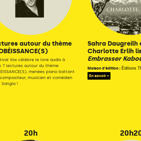
ctures autour du thème
Sahra Daugreilh 
OBÉISSANCE(S)
Charlotte Erlih li
Embrasser Kabou
tival Vox célèbre le livre audio à
s 7 lectures autour du thème
Éditions 
Maison d'édition :
ÉISSANCE(S), menées piano battant
En savoir +
 compositeur, musicien et comédien
 Sangla !
20h
20h2