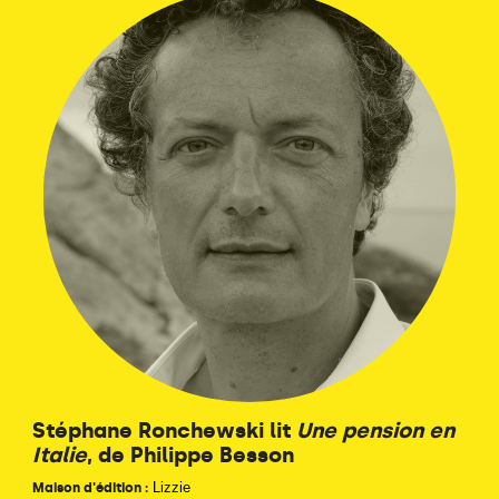
Stéphane Ronchewski lit
Une pension en
Italie
, de Philippe Besson
Lizzie
Maison d'édition :