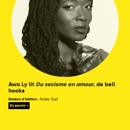
Awa Ly lit
Du sexisme en amour
, de bell
hooks
Actes Sud
Maison d'édition :
En savoir +