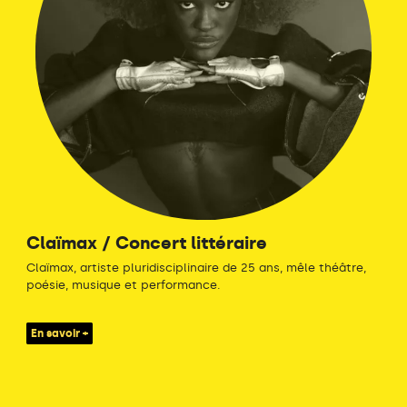
Claïmax / Concert littéraire
Claïmax, artiste pluridisciplinaire de 25 ans, mêle théâtre,
poésie, musique et performance.
En savoir +