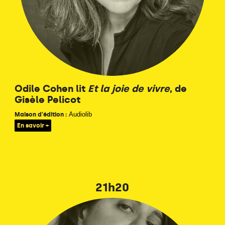
Odile Cohen lit
Et la joie de vivre
, de
Gisèle Pelicot
Audiolib
Maison d'édition :
En savoir +
21h20