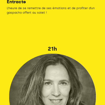
Entracte
L’heure de se remettre de ses émotions et de profiter d’un
gaspacho offert au soleil !
21h