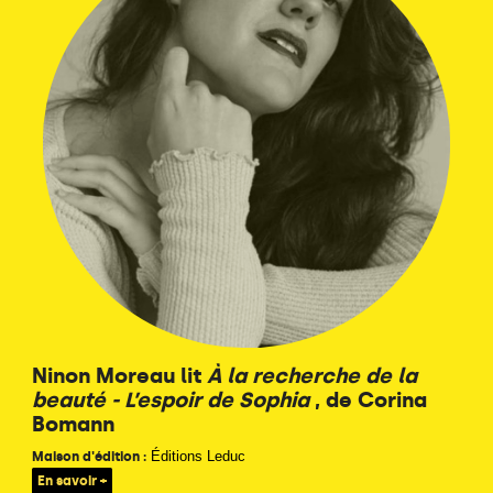
Ninon Moreau lit
À la recherche de la
beauté - L’espoir de Sophia
, de Corina
Bomann
Éditions Leduc
Maison d'édition :
En savoir +