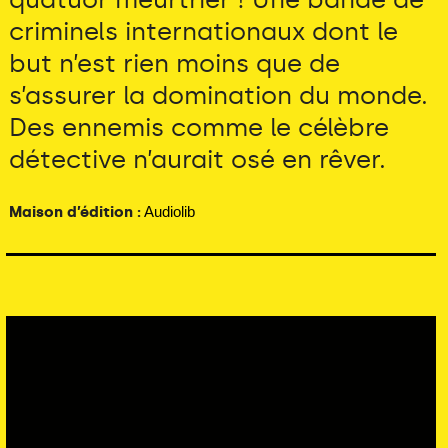
criminels internationaux dont le
but n’est rien moins que de
s’assurer la domination du monde.
Des ennemis comme le célèbre
détective n’aurait osé en rêver.
Maison d’édition :
Audiolib