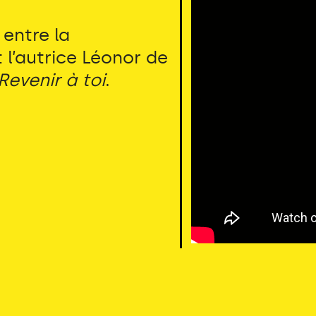
 entre la
l’autrice Léonor de
Revenir à toi
.