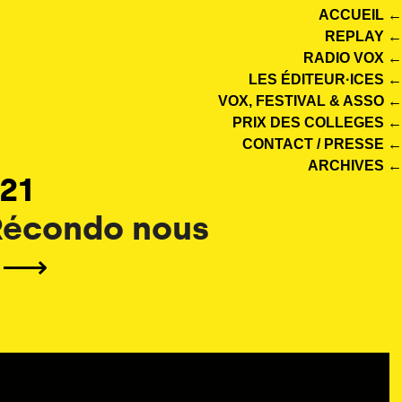
ACCUEIL ←
REPLAY ←
RADIO VOX ←
LES ÉDITEUR·ICES ←
VOX, FESTIVAL & ASSO ←
PRIX DES COLLEGES ←
CONTACT / PRESSE ←
ARCHIVES ←
21
 Récondo nous
i
⟶