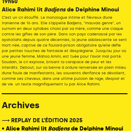
19h50
Alice Rahimi lit
Badjens
de Delphine Minoui
C’est un cri étouffé. Le monologue intime et fiévreux d’une
Iranienne de 16 ans. Elle s’appelle Badjens, "mauvais genre", un
surnom en deux syllabes choisi par sa mère, comme une claque
contre les gifles de son père. Dans son pays cadenassé par les
ayatollahs depuis quatre décennies, la jeune adolescente se sent
mort-née, captive de ce foulard-prison obligatoire qu’elle défie
par petites touches de fantaisie et d’espièglerie. Jusqu’au jour où
une jeune femme, Mahsa Amini, est tuée pour l’avoir mal porté.
Soudain, le cri explose, brisant la carapace de peur et les
interdits. Debout, sur sa benne à ordure renversée en plein milieu
d’une foule de manifestants, les souvenirs d’enfance se dévoilent,
comme ses cheveux, dans une ultime pulsion de rage, d’espoir et
de vie. un texte magnifiquement lu par Alice Rahimi.
Archives
⟶ REPLAY DE L’ÉDITION 2025
• Alice Rahimi lit
Badjens
de Delphine Minoui